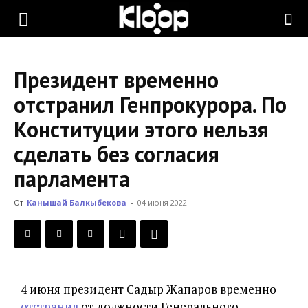
KLOOP.KG
Президент временно
—
отстранил Генпрокурора. По
Конституции этого нельзя
Новости
сделать без согласия
парламента
Кыргызстана
От
Канышай Балкыбекова
-
04 июня 2022
4 июня президент Садыр Жапаров временно
отстранил
от должности Генерального