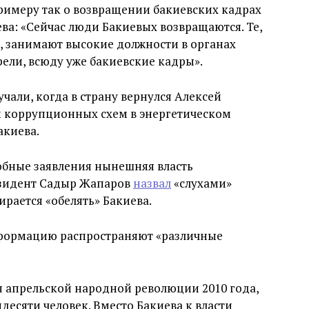
римеру так о возвращении бакиевских кадрах
ва: «Сейчас люди Бакиевых возвращаются. Те,
в, занимают высокие должности в органах
рели, всюду уже бакиевские кадры».
учали, когда в страну вернулся Алексей
 коррупционных схем в энергетическом
акиева.
добные заявления нынешняя власть
резидент Садыр Жапаров
назвал
«слухами»
рается «обелять» Бакиева.
формацию распространяют «различные
я апрельской народной революции 2010 года,
десяти человек. Вместо Бакиева к власти