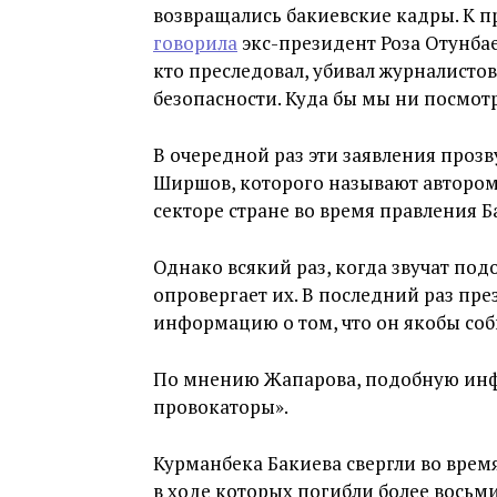
возвращались бакиевские кадры. К п
говорила
экс-президент Роза Отунбае
кто преследовал, убивал журналисто
безопасности. Куда бы мы ни посмот
В очередной раз эти заявления прозв
Ширшов, которого называют автором
секторе стране во время правления Б
Однако всякий раз, когда звучат по
опровергает их. В последний раз п
информацию о том, что он якобы соби
По мнению Жапарова, подобную ин
провокаторы».
Курманбека Бакиева свергли во врем
в ходе которых погибли более восьми