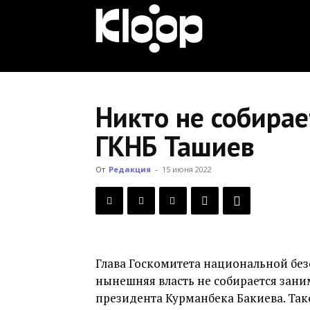
KLOOP.KG
—
Никто не собирае
ГКНБ Ташиев
Новости
От
Редакция
-
15 июня 2022
Кыргызстана
Глава Госкомитета национальной без
нынешняя власть не собирается зани
президента Курманбека Бакиева. Так