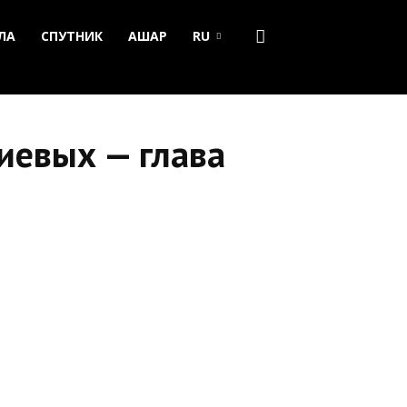
ЛА
СПУТНИК
АШАР
RU
иевых — глава