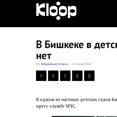
KLOOP.KG
—
В Бишкеке в дет
нет
Новости
От
Мирайым Алмас
-
23 июня 2022
Кыргызстана
В одном из частных детских садов Б
пресс-службе МЧС.