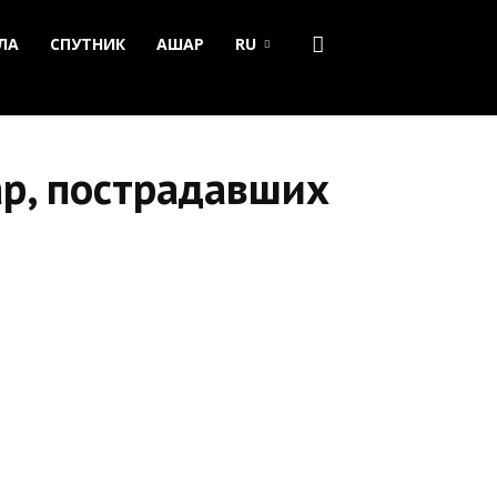
ЛА
СПУТНИК
АШАР
RU
ар, пострадавших