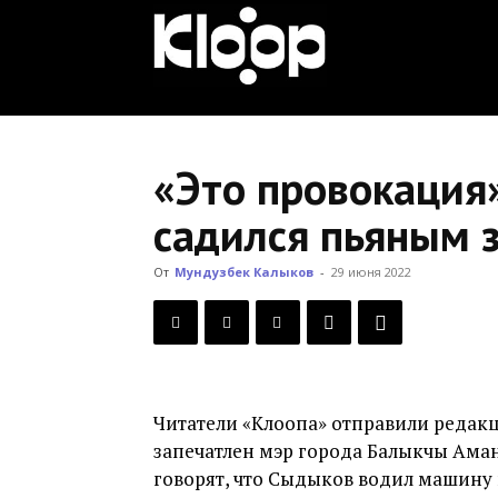
KLOOP.KG
—
«Это провокация
садился пьяным з
Новости
От
Мундузбек Калыков
-
29 июня 2022
Кыргызстана
Читатели «Клоопа» отправили редак
запечатлен мэр города Балыкчы Ама
говорят, что Сыдыков водил машину 