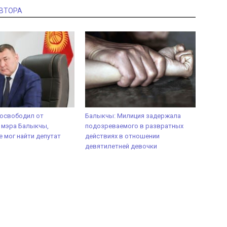
АВТОРА
 освободил от
Балыкчы: Милиция задержала
 мэра Балыкчы,
подозреваемого в развратных
е мог найти депутат
действиях в отношении
девятилетней девочки