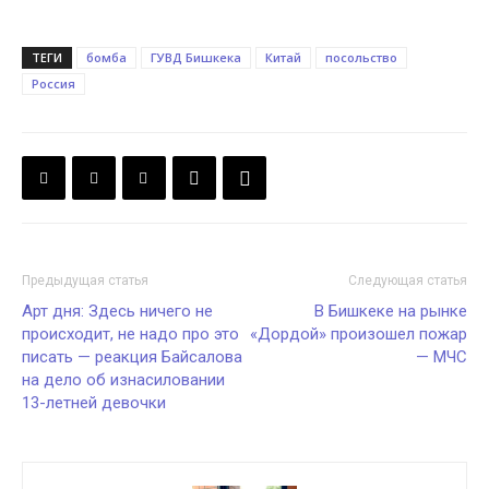
ТЕГИ
бомба
ГУВД Бишкека
Китай
посольство
Россия
Предыдущая статья
Следующая статья
Арт дня: Здесь ничего не
В Бишкеке на рынке
происходит, не надо про это
«Дордой» произошел пожар
писать — реакция Байсалова
— МЧС
на дело об изнасиловании
13-летней девочки