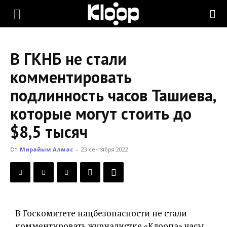
KLOOP.KG
В ГКНБ не стали
—
комментировать
подлинность часов Ташиева,
Новости
которые могут стоить до
$8,5 тысяч
Кыргызстана
От
Мирайым Алмас
-
23 сентября 2022
В Госкомитете нацбезопасности не стали
комментировать журналистке «Клоопа» часы