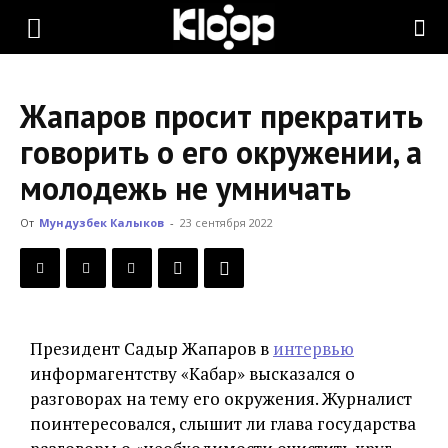
KLOOP.KG
Жапаров просит прекратить
—
говорить о его окружении, а
молодежь не умничать
Новости
От
Мундузбек Калыков
-
23 сентября 2022
Кыргызстана
Президент Садыр Жапаров в
интервью
информагентству «Кабар» высказался о
разговорах на тему его окружения. Журналист
поинтересовался, слышит ли глава государства