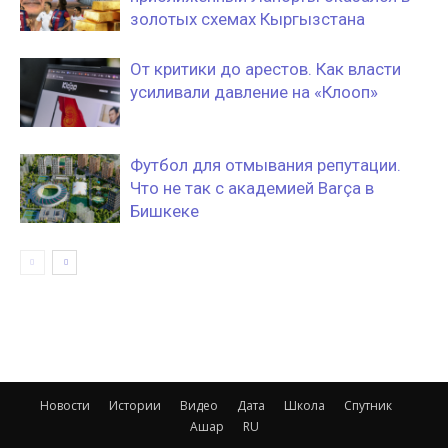
золотых схемах Кыргызстана
От критики до арестов. Как власти
усиливали давление на «Клооп»
Футбол для отмывания репутации.
Что не так с академией Barça в
Бишкеке
Новости
Истории
Видео
Дата
Школа
Спутник
Ашар
RU