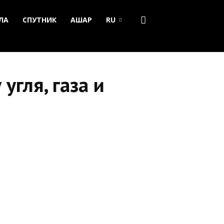
ЛА
СПУТНИК
АШАР
RU
угля, газа и