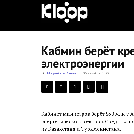
KLOOP.KG
—
Кабмин берёт кре
электроэнергии
Новости
От
Мирайым Алмас
-
05 декабря 2022
Кыргызстана
Кабинет министров берёт $50 млн у 
энергетического сектора. Средства п
из Казахстана и Туркменистана.