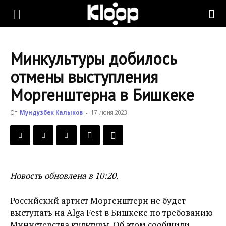
KLOOP.KG
Минкультуры добилось
—
отмены выступления
Моргенштерна в Бишкеке
Новости
От
Мундузбек Калыков
-
17 июня 2023
Кыргызстана
Новость обновлена в 10:20.
Российский артист Моргенштерн не будет
выступать на Alga Fest в Бишкеке по требованию
Министерства культуры. Об этом сообщили