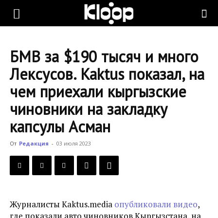
KLOOP.KG
БМВ за $190 тысяч и много
—
Лексусов. Kaktus показал, на
чем приехали кыргызские
Новости
чиновники на закладку
капсулы Асман
Кыргызстана
От
Редакция
-
03 июля 2023
Журналисты Kaktus.media
опубликовали видео
,
где показали авто чиновников Кыргызстана, на