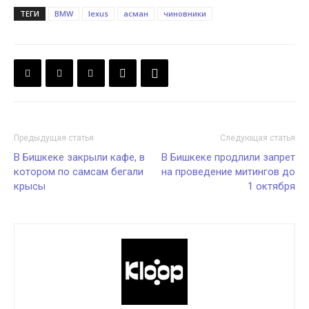
ТЕГИ
BMW
lexus
асман
чиновники
Предыдущая статья
Следующая статья
В Бишкеке закрыли кафе, в
В Бишкеке продлили запрет
котором по самсам бегали
на проведение митингов до
крысы
1 октября