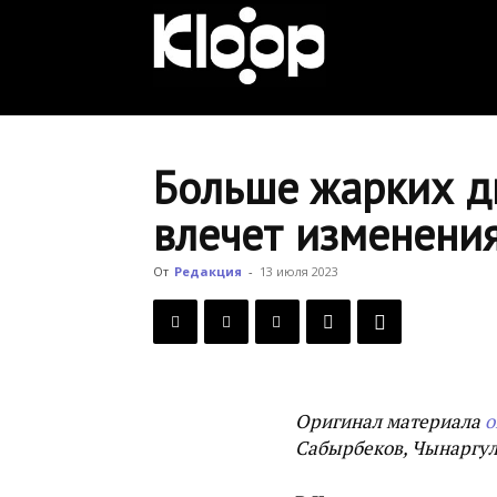
KLOOP.KG
—
Больше жарких дн
влечет изменени
Новости
От
Редакция
-
13 июля 2023
Кыргызстана
Оригинал материала
о
Сабырбеков, Чынаргул