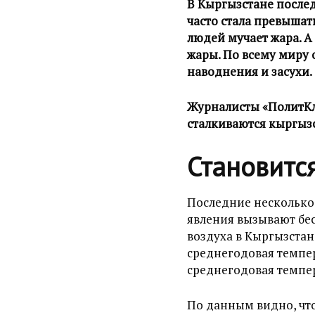
В Кыргызстане после
часто стала превышат
людей мучает жара. А 
жары. По всему миру 
наводнения и засухи.
Журналисты «ПолитКл
сталкиваются кыргызс
Становитс
Последние несколько 
явления вызывают бе
воздуха в Кыргызстан
среднегодовая темпер
среднегодовая темпер
По данным видно, что