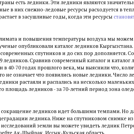
страны есть ледники. Эти ледники являются значите
нные в них снежно-ледовые ресурсы расходуется в теп
растает в засушливые годы, когда эти ресурсы
становя
климата и повышения температуры воздуха мы можем
 ученые опубликовали каталог ледников Кыргызстана. 
современных спутников и до сих пор дополняется. С
59 ледников. Сравнив современный каталог и каталог 
н в 40-70 годах прошлого века, мы выяснили что, кол
это не означает что появились новые ледники. Число 
ледники растаяли и распались на несколько маленьких.
то площадь ледников - за 70-летний период зона оле
, сокращение ледников идет большими темпами. Но д
еградации ледника. Ниже на спутниковом снимке из
 исследований земли вы можете увидеть ледник Петр
ребте Ак-Шыйрак, Иссык-Кульская область.