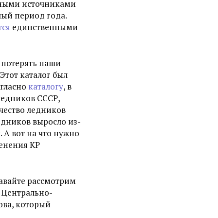
льными источниками
лый период года.
тся
единственными
 потерять наши
Этот каталог был
огласно
каталогу
, в
ледников СССР,
ичество ледников
ледников выросло из-
 А вот на что нужно
денения КР
авайте рассмотрим
 Центрально-
ова, который