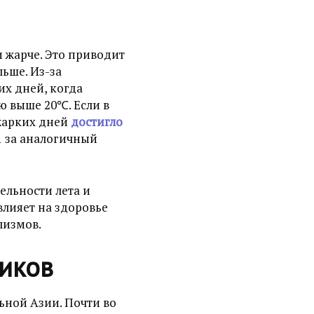
и жарче. Это приводит
льше. Из-за
их дней, когда
ю выше 20℃. Если в
 жарких дней
достигло
21 за аналогичный
ельности лета и
влияет на здоровье
лизмов.
ников
ьной Азии. Почти во