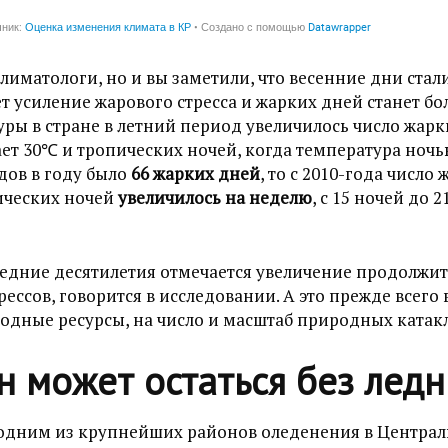
климатологи, но и вы заметили, что весенние дни стал
ет усиление жарового стресса и жарких дней станет бо
ы в стране в летний период увеличилось число жарк
т 30℃ и тропических ночей, когда температура ночь
одов в году было
66 жарких дней
, то с 2010-года число
пических ночей
увеличилось на неделю
, с 15 ночей до 
едние десятилетия отмечается увеличение продолжит
ессов, говорится в исследовании. А это прежде всего 
водные ресурсы, на число и масштаб природных катак
н может остаться без лед
 одним из крупнейших районов оледенения в Централ