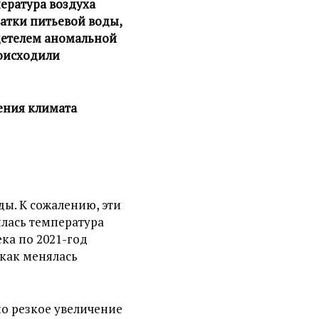
ература воздуха
атки питьевой воды,
етелем аномальной
роисходили
ения климата
ы. К сожалению, эти
илась температура
ка по 2021-год
 как менялась
но резкое увеличение