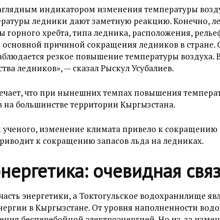
аглядным индикатором изменения температуры возд
ратуры ледники дают заметную реакцию. Конечно, л
ы горного хребта, типа ледника, расположения, рель
 основной причиной сокращения ледников в стране. 
аблюдается резкое повышение температуры воздуха. В
ва ледников», — сказал Рыскул Усубалиев.
мечает, что при нынешних темпах повышения температ
 на большинстве территории Кыргызстана.
м ученого, изменение климата привело к сокращению 
приводит к сокращению запасов льда на ледниках.
нергетика: очевидная свя
асть энергетики, а Токтогульское водохранилище яв
нергии в Кыргызстане. От уровня наполненности вод
ения бесперебойной электроэнергией. Но из-за изме