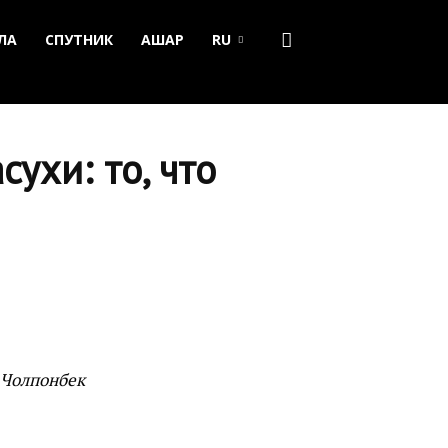
ЛА
СПУТНИК
АШАР
RU
ухи: то, что
 Чолпонбек