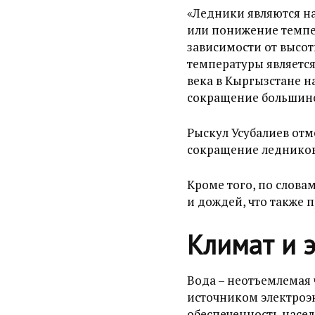
«Ледники являются н
или понижение темпе
зависимости от высот
температуры является
века в Кыргызстане н
сокращение большинст
Рыскул Усубалиев от
сокращение ледников
Кроме того, по слова
и дождей, что также 
Климат и э
Вода
–
неотъемлемая ч
источником электроэ
обеспеченность насел