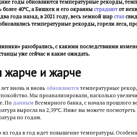
дние годы обновляются температурные рекорды, темп
ь более 40℃, а Бишкек и его окраины
страдают
от нехв
два года назад, в 2021 году, весь земной шар
стал
свид
обновлялись температурные рекорды, горели леса, п
иники» разобрались, с какими последствиями измен
танцы уже сейчас и какие ожидать.
я жарче и жарче
лет вновь и вновь
обновляются
температурные рекорд
спокойство. Мы проанализировали, насколько увелич
е. По
данным
Всемирного банка, с начала прошлого ве
атура выросла на 2,39℃. Ниже вы можете посмотреть
атура по годам.
 из года в год идет повышение температуры. Особен