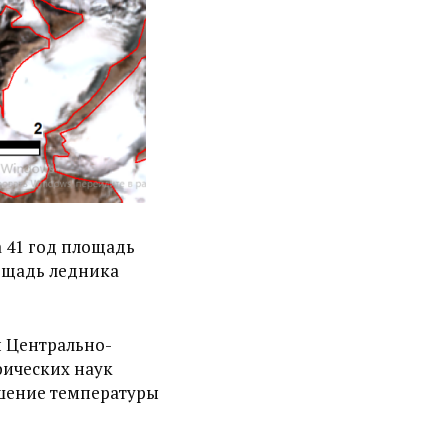
а 41 год площадь
лощадь ледника
и Центрально-
фических наук
ышение температуры