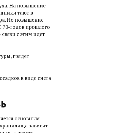
уха. На повышение
едники тают в
ефа. Но повышение
С 70-годов прошлого
 связи с этим идет
уры, грядет
осадков в виде снега
зь
ляется основным
охранилища зависит
нения климата