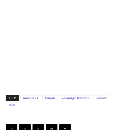
ТЕГИ
вакансия
Клооп
команда Клоопа
работа
смм