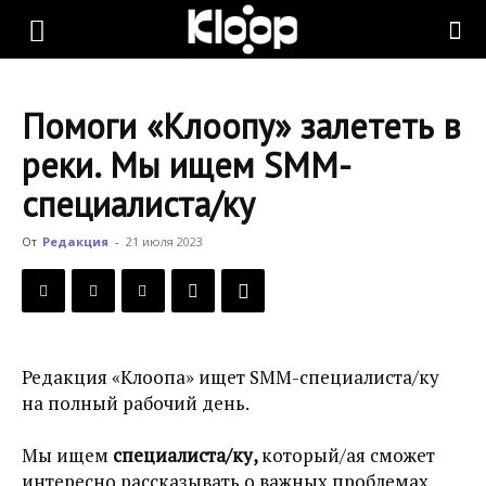
KLOOP.KG
Помоги «Клоопу» залететь в
—
реки. Мы ищем SMM-
специалиста/ку
Новости
От
Редакция
-
21 июля 2023
Кыргызстана
Редакция «Клоопа» ищет SMM-специалиста/ку
на полный рабочий день
.
Мы ищем
специалиста/ку,
который/ая сможет
интересно рассказывать о важных проблемах