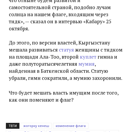
что отныне будем развитой и
самостоятельной страной, подобно лучам
солнца на нашем флаге, входящим через
түндүк», — сказал он в интервью «Кабару» 25
октября.
До этого, по версии властей, Кыргызстану
мешала развиваться
статуя
женщины с түндүком
на площади Ала-Тоо, второй
куплет
гимна и
даже полуторатысячелетняя
мумия
,
найденная в Баткенской области. Статую
убрали, гимн сократили, а мумию захоронили.
Что будет мешать власть имущим после того,
как они поменяют и флаг?
ТЕГИ
жогорку кенеш
изменение флага