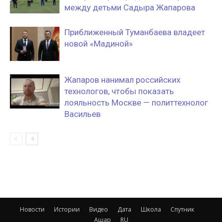
между детьми Садыра Жапарова
Приближенный Туманбаева владеет
новой «Мадиной»
Жапаров нанимал российских
технологов, чтобы показать
лояльность Москве — политтехнолог
Васильев
Новости
Истории
Видео
Дата
Школа
Спутник
Ашар
RU