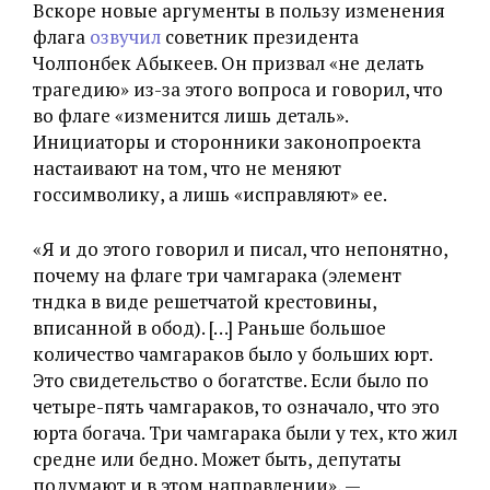
Вскоре новые аргументы в пользу изменения
флага
озвучил
советник президента
Чолпонбек Абыкеев. Он призвал
«не делать
трагедию» из-за этого вопроса и говорил, что
во флаге «изменится лишь деталь».
Инициаторы и сторонники законопроекта
настаивают на том, что не меняют
госсимволику, а лишь «исправляют» ее.
«Я и до этого говорил и писал, что непонятно,
почему на флаге три чамгарака (элемент
түндүка
в виде решетчатой крестовины,
вписанной в обод). […] Раньше большое
количество чамгараков было у больших юрт.
Это свидетельство о богатстве. Если было по
четыре-пять чамгараков, то означало, что это
юрта богача. Три чамгарака были у тех, кто жил
средне или бедно. Может быть, депутаты
подумают и в этом направлении», —