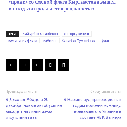
«пранк» со сменой флага Кыргызстана вышел
из-под контроля и стал реальностью
ТЕГИ
Дайырбек Орунбеков
жогорку кенеш
изменение флага
кабмин
Каныбек Туманбаев
флаг
Предыдущая статья
Следующая статья
В Джалал-Абаде с 20
В Нарыне суд приговорил к 5
декабря новые автобусы не
годам колонии мужчину,
выходят на линии из-за
воевавшего в Украине в
отсутствия газа
составе ЧВК Вагнера