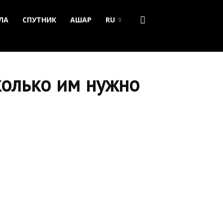
ЛА
СПУТНИК
АШАР
RU
колько им нужно