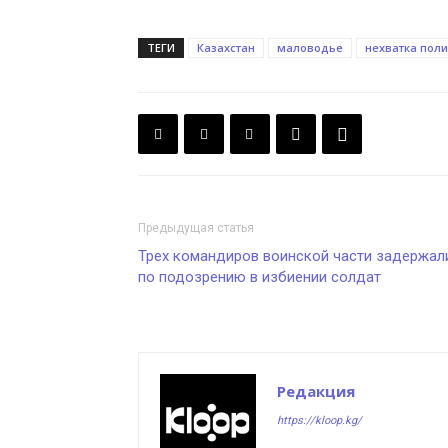
ТЕГИ
Казахстан
маловодье
нехватка пол
Предыдущая статья
Трех командиров воинской части задержал
по подозрению в избиении солдат
Редакция
https://kloop.kg/