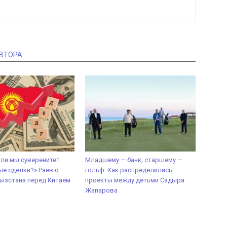
АВТОРА
 ли мы суверенитет
Младшему — банк, старшему —
ые сделки?» Раев о
гольф. Как распределились
ызстана перед Китаем
проекты между детьми Садыра
Жапарова