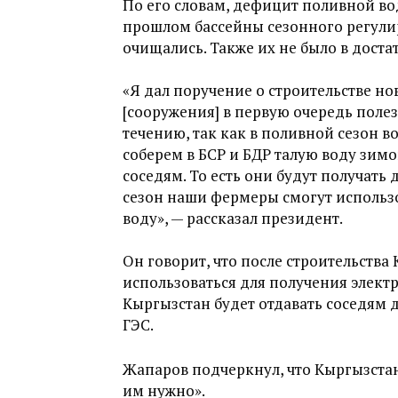
По его словам, дефицит поливной вод
прошлом бассейны сезонного регули
очищались. Также их не было в доста
«
Я дал поручение о строительстве нов
[сооружения] в первую очередь поле
течению, так как в поливной сезон 
соберем в БСР и БДР талую воду зимо
соседям. То есть они будут получать
сезон наши фермеры смогут использов
воду», — рассказал президент.
Он говорит, что после строительства
использоваться для получения элект
Кыргызстан будет отдавать соседям 
ГЭС.
Жапаров подчеркнул, что Кыргызстан
им нужно
».