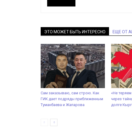
ЭТО МОЖЕТ БЫТЬ ИНТЕРЕСНО
ЕЩЕ ОТ 
Сам заказываю, сам строю. Как
«Не теряем
ГИК дает подряды приближенным
через тайн
Туманбаева и Жапарова
долге Кырг