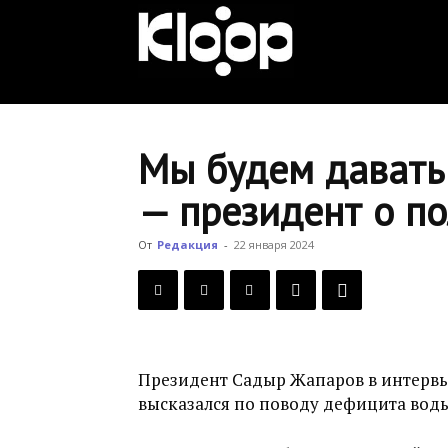
KLOOP.KG
—
Мы будем давать 
— президент о п
Новости
От
Редакция
-
22 января 2024
Кыргызстана
Президент Садыр Жапаров в интервь
высказался по поводу дефицита воды