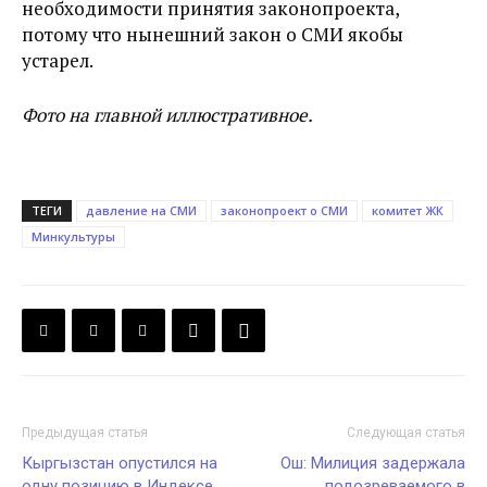
необходимости принятия законопроекта,
потому что нынешний закон о СМИ якобы
устарел.
Фото на главной иллюстративное.
ТЕГИ
давление на СМИ
законопроект о СМИ
комитет ЖК
Минкультуры
Предыдущая статья
Следующая статья
Кыргызстан опустился на
Ош: Милиция задержала
одну позицию в Индексе
подозреваемого в