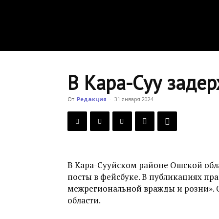
В Кара-Суу задер
От
Редакция
-
31 января 2024
В Кара-Сууйском районе Ошской обл
посты в фейсбуке. В публикациях п
межрегиональной вражды и розни». 
области.