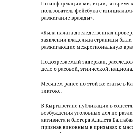
По информации милиции, во время м
пользователь фейсбука с инициалами
разжигание вражды».
«Была начата доследственная провер
заявлении владельца страницы были
разжигающие межрегиональную вражд
Подозреваемый задержан, расследов
дело о расовой, этнической, нацио
Месяцем ранее по этой же статье в К
тиктоке.
В Кыргызстане публикации в соцсетя
возбуждения уголовных дел по разл
активиста и блогера Алилета Балтаба
признав виновным в призывах к мас