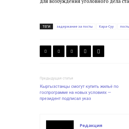
для возбуждения уголовного дела ста
ТЕГИ
задержание за посты
Кара-Суу
посты
Предыдущая статья
Кыргызстанцы смогут купить жильё по
госпрограмме на новых условиях —
президент подписал указ
Редакция