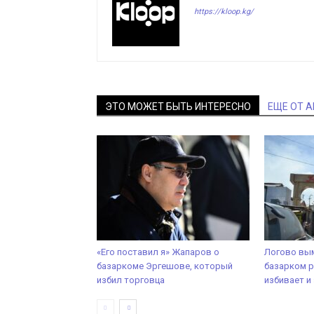
https://kloop.kg/
ЭТО МОЖЕТ БЫТЬ ИНТЕРЕСНО
ЕЩЕ ОТ 
«Его поставил я» Жапаров о
Логово вым
базаркоме Эргешове, который
базарком р
избил торговца
избивает и