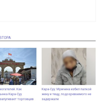
АВТОРА
огателей. Как
Кара-Суу: Мужчина избил палкой
ынка Кара-Суу
жену и тещу, подозреваемого не
 запугивает торговцев
задержали