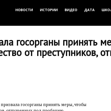
НОВОСТИ
ИСТОРИИ
ВИДЕО
ДАТА
ШКО
ла госорганы принять ме
ство от преступников, о
призвала госорганы принять меры, чтобы
ков, отпущенных под пробацию.