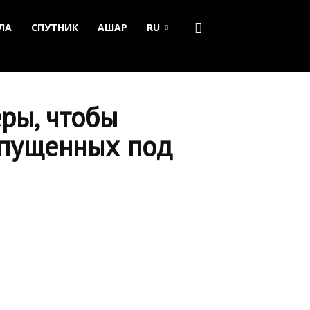
ЛА
СПУТНИК
АШАР
RU
ры, чтобы
тпущенных под