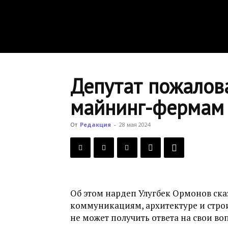
Депутат пожалова
майнинг-фермам 
От
Редакция
-
28 мая 2024
Об этом нардеп Улугбек Ормонов ска
коммуникациям, архитектуре и строит
не может получить ответа на свои во