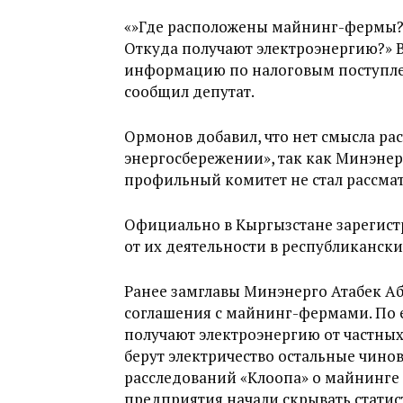
«»Где расположены майнинг-фермы? 
Откуда получают электроэнергию?» В
информацию по налоговым поступлени
сообщил депутат.
Ормонов добавил, что нет смысла ра
энергосбережении», так как Минэнерг
профильный комитет не стал рассмат
Официально в Кыргызстане зарегистр
от их деятельности в республикански
Ранее замглавы Минэнерго Атабек Абы
соглашения с майнинг-фермами. По 
получают электроэнергию от частных
берут электричество остальные чинов
расследований «Клоопа» о майнинге
предприятия начали скрывать статис