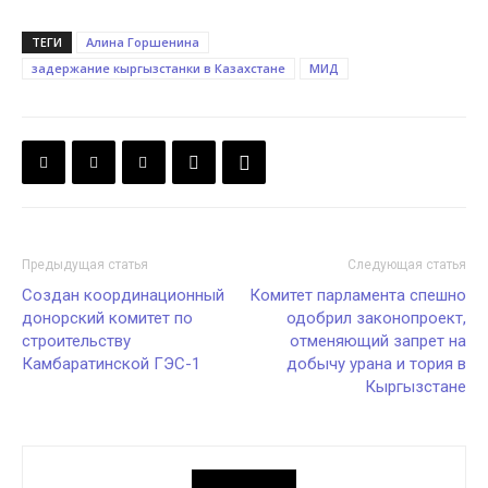
ТЕГИ
Алина Горшенина
задержание кыргызстанки в Казахстане
МИД
Предыдущая статья
Следующая статья
Создан координационный
Комитет парламента спешно
донорский комитет по
одобрил законопроект,
строительству
отменяющий запрет на
Камбаратинской ГЭС-1
добычу урана и тория в
Кыргызстане