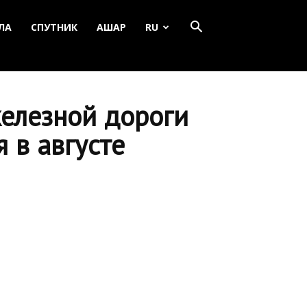
ЛА
СПУТНИК
АШАР
RU
железной дороги
 в августе