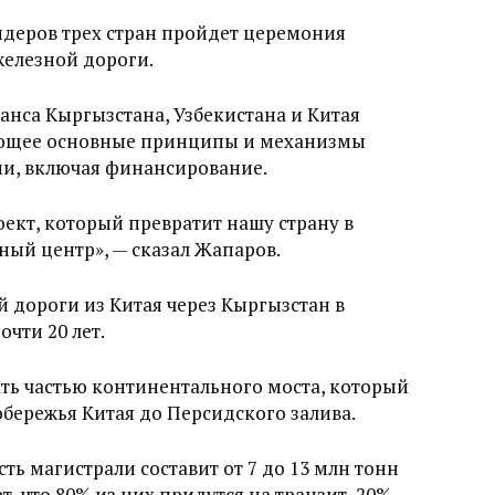
 лидеров трех стран пройдет церемония
железной дороги.
анса Кыргызстана, Узбекистана и Китая
ающее основные принципы и механизмы
ми, включая финансирование.
оект, который превратит нашу страну в
ый центр», — сказал Жапаров.
й дороги из Китая через Кыргызстан в
очти 20 лет.
ть частью континентального моста, который
обережья Китая до Персидского залива.
сть магистрали составит от 7 до 13 млн тонн
т, что 80% из них придутся на транзит, 20% –