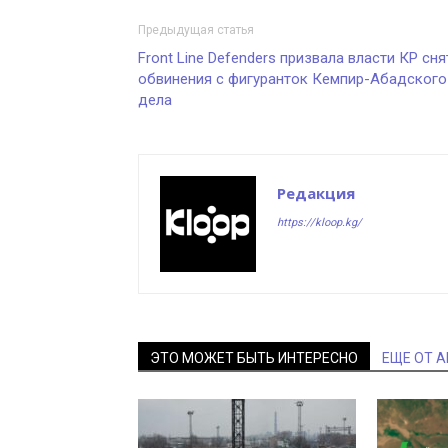
Предыдущая статья
Front Line Defenders призвала власти КР сня
обвинения с фигуранток Кемпир-Абадского
дела
Редакция
https://kloop.kg/
ЭТО МОЖЕТ БЫТЬ ИНТЕРЕСНО
ЕЩЕ ОТ 