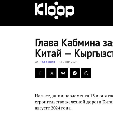
KLOOP.KG
—
Глава Кабмина за
Китай — Кыргызст
Новости
От
Редакция
-
13 июня 2024
Кыргызстана
На заседании парламента 13 июня г
строительство железной дороги Кита
августе 2024 года.