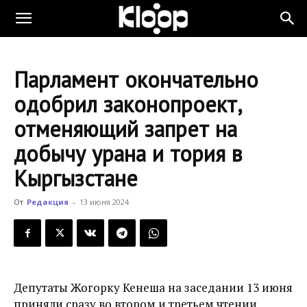
KLOOP.KG
Парламент окончательно
—
одобрил законопроект,
отменяющий запрет на
Новости
добычу урана и тория в
Кыргызстане
Кыргызстана
От
Редакция
-
13 июня 2024
Депутаты Жогорку Кенеша на заседании 13 июня
приняли сразу во втором и третьем чтении