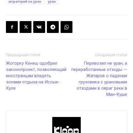
мораторий на уран
уран
Предыдущая статья
Следующая статья
Жогорку Кенеш одобрил
Перевозил не уран, а
законопроект, позволяющий
переработанные отходы —
иностранцам владеть
Жапаров о падении
зонами отдыха на Иссык-
грузовика с урановыми
Куле
отходами в овраг реки в
Мин-Куше