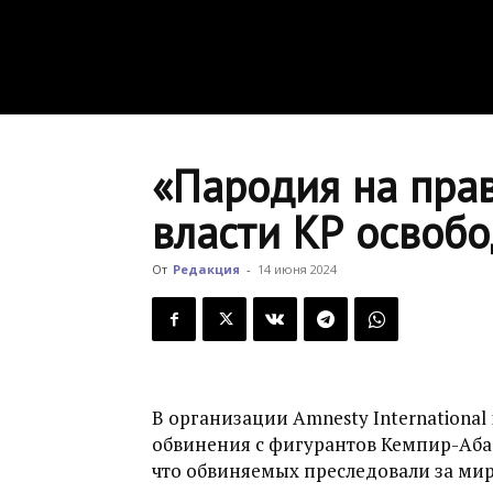
«Пародия на прав
власти КР освоб
От
Редакция
-
14 июня 2024
В организации Amnesty International
обвинения с фигурантов Кемпир-Абад
что обвиняемых преследовали за мир