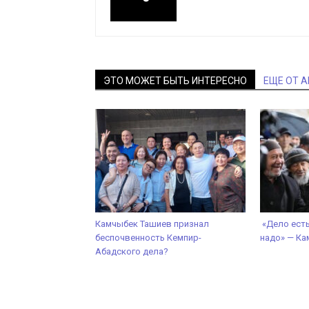
ЭТО МОЖЕТ БЫТЬ ИНТЕРЕСНО
ЕЩЕ ОТ 
Камчыбек Ташиев признал
«Дело есть
беспочвенность Кемпир-
надо» — Ка
Абадского дела?