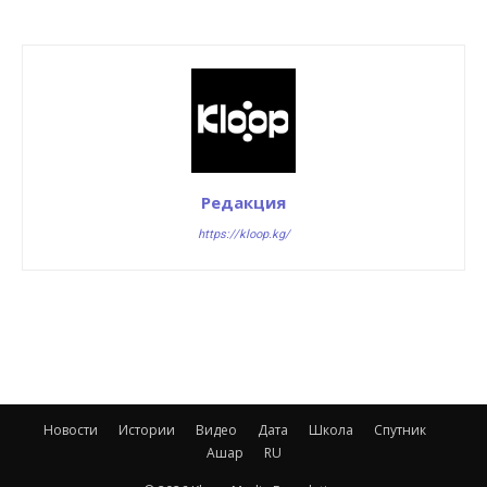
Редакция
https://kloop.kg/
Новости
Истории
Видео
Дата
Школа
Спутник
Ашар
RU