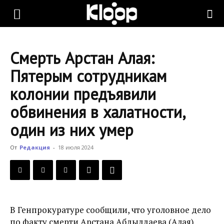
KLOOP.KG
Смерть Арстан Алая:
—
Пятерым сотрудникам
колонии предъявили
Новости
обвинения в халатности,
один из них умер
Кыргызстана
От
Редакция
-
18 июля 2024
В Генпрокуратуре сообщили, что уголовное дело
по факту смерти Арстана Абдылдаева (Алая)