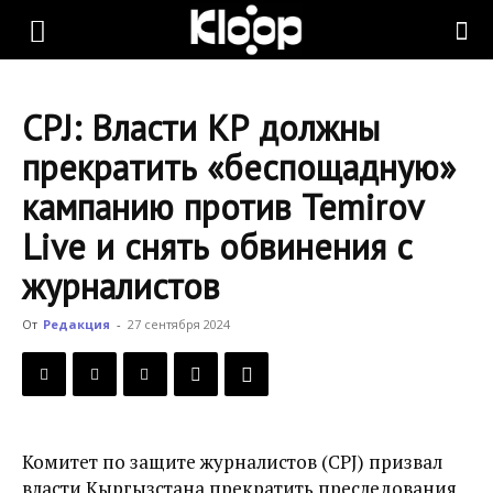
KLOOP.KG
CPJ: Власти КР должны
—
прекратить «беспощадную»
кампанию против Temirov
Новости
Live и снять обвинения с
журналистов
Кыргызстана
От
Редакция
-
27 сентября 2024
Комитет по защите журналистов (CPJ) призвал
власти Кыргызстана прекратить преследования