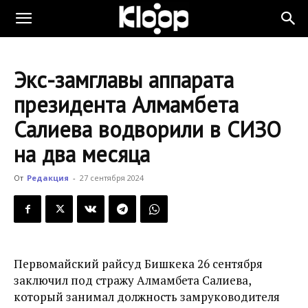
KLOOP.KG
Экс-замглавы аппарата
—
президента Алмамбета
Салиева водворили в СИЗО
Новости
на два месяца
От
Редакция
-
27 сентября 2024
Кыргызстана
Первомайский райсуд Бишкека 26 сентября
заключил под стражу Алмамбета Салиева,
который занимал должность замруководителя