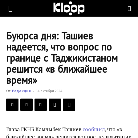
KLOOP.KG
Буюрса дня: Ташиев
—
надеется, что вопрос по
границе с Таджикистаном
Новости
решится «в ближайшее
время»
Кыргызстана
От
Редакция
-
14 октября 2024
Глава ГКНБ Камчыбек Ташиев
сообщил
, что «в
ближайшее время» решится вопрос делимитации