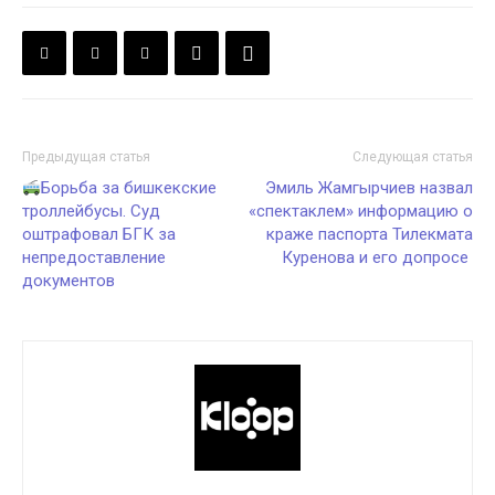
Предыдущая статья
Следующая статья
Борьба за бишкекские
Эмиль Жамгырчиев назвал
троллейбусы. Суд
«спектаклем» информацию о
оштрафовал БГК за
краже паспорта Тилекмата
непредоставление
Куренова и его допросе
документов