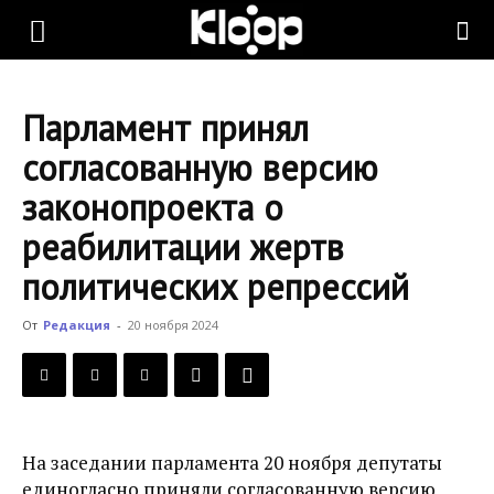
KLOOP.KG
Парламент принял
—
согласованную версию
законопроекта о
Новости
реабилитации жертв
политических репрессий
Кыргызстана
От
Редакция
-
20 ноября 2024
На заседании парламента 20 ноября депутаты
единогласно приняли согласованную версию