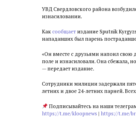
УВД Свердловского района возбудило 
изнасиловании.
Как
сообщает
издание Sputnik Kyrgyz
нападавших был парень пострадавше
«Он вместе с друзьями напоил свою д
поле и изнасиловали. Она сбежала, н
— передает издание.
Сотрудники милиции задержали пяте
летних и двое 24-летних парней. Все
Подписывайтесь на наши телегра
https://t.me/kloopnews
|
https://t.me/b