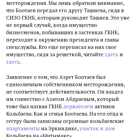
месторождения. Мы лишь обратили внимание,
что Боотаев передал его другу Ташиева, сидя в
СИЗО ГКНБ, которым руководит Ташиев. Это уже
не первый случай, когда имущество
бизнесменов, побывавших в застенках ГКНБ,
переходит к окружению президента и главы
спецслужбы. Кто еще переписал на них свое
имущество, сидя за решеткой, читайте
здесь
и
здесь
.
Заявление о том, что Азрет Боотаев был
единоличным собственником месторождения,
не соответствует действительности. Он владел
им совместно с Азатом Абдраевым, который
тоже был назван ГКНБ
держателем
активов
Кольбаева. Как и семья Боотаева. На его отца и
сестру были записаны огромные кольбаевские
апартаменты
на Эркиндике,
участок и дом
Кольбаева на «Ынтымаке».