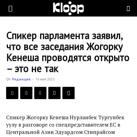
KLOOP.KG
Спикер парламента заявил,
—
что все заседания Жогорку
Кенеша проводятся открыто
Новости
– это не так
От
Редакция
-
16 мая 2025
Кыргызстана
Спикер Жогорку Кенеша Нурланбек Тургунбек
уулу в разговоре со спецпредставителем ЕС в
Центральной Азии Эдуардсом Стипрайсом