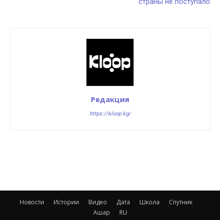
страны не поступало
Редакция
https://kloop.kg/
Новости
Истории
Видео
Дата
Школа
Спутник
Ашар
RU