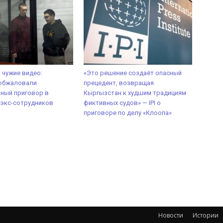
а чужие видео:
«Это решение создаёт опасный
обжаловали
прецедент, возвращая
ный приговор в
Кыргызстан к худшим традициям
 экс-сотрудников
фиктивных судов» — IPI о
приговоре по делу «Клоопа»
Новости
Истории