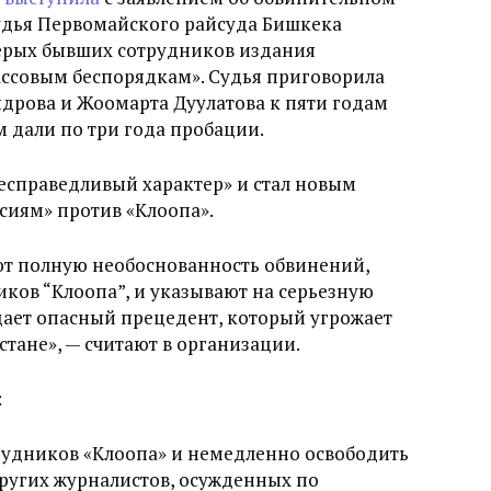
судья Первомайского райсуда Бишкека
ерых бывших сотрудников издания
ассовым беспорядкам». Судья приговорила
дрова и Жоомарта Дуулатова к пяти годам
м дали по три года пробации.
несправедливый характер» и стал новым
сиям» против «Клоопа».
ют полную необоснованность обвинений,
ков “Клоопа”, и указывают на серьезную
дает опасный прецедент, который угрожает
тане», — считают в организации.
:
трудников «Клоопа» и немедленно освободить
других журналистов, осужденных по