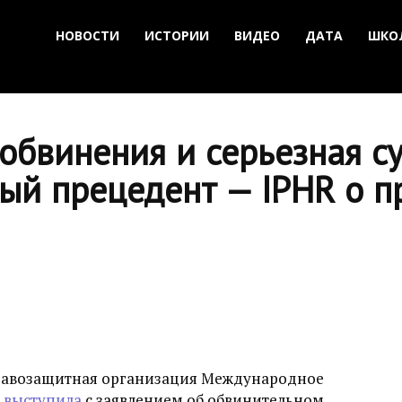
НОВОСТИ
ИСТОРИИ
ВИДЕО
ДАТА
ШКО
обвинения и серьезная с
ый прецедент — IPHR о п
правозащитная организация Международное
)
выступила
с заявлением об обвинительном