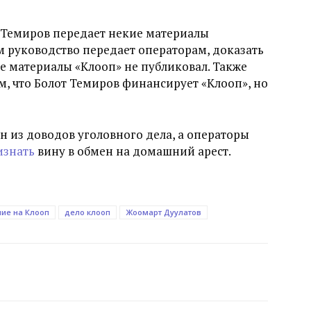
т Темиров передает некие материалы
м руководство передает операторам, доказать
ле материалы «Клооп» не публиковал. Также
ом, что Болот Темиров финансирует «Клооп», но
н из доводов уголовного дела, а операторы
изнать
вину в обмен на домашний арест.
ие на Клооп
дело клооп
Жоомарт Дуулатов