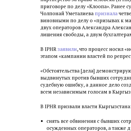
приговоре по делу «Клоопа». Ранее 
Чолпонай Уметалиева
признала
четв
виновными по делу о «призывах к м
двух операторов Александра Алексан
лишения свободы, а двум бухгалтера
В IPHR
заявили
, что процесс носил «
этапом «кампании властей по репрес
«Обстоятельства [дела] демонстриру
выдвинутых против бывших сотрудни
судебную ошибку, а данное дело соз
всем независимым голосам в Кыргызс
В IPHR призвали власти Кыргызстана
снять все обвинения с бывших со
осужденных операторов, а также 