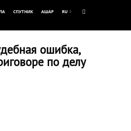
ЛА
СПУТНИК
АШАР
RU
удебная ошибка,
риговоре по делу