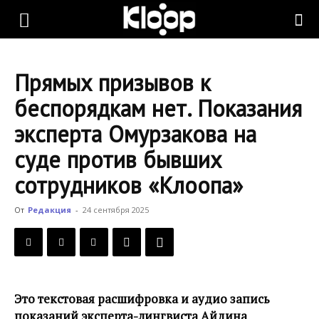
KLOOP.KG
Прямых призывов к
—
беспорядкам нет. Показания
эксперта Омурзакова на
Новости
суде против бывших
сотрудников «Клоопа»
Кыргызстана
От
Редакция
-
24 сентября 2025
Это текстовая расшифровка и аудио запись
показаний эксперта-лингвиста Айдина