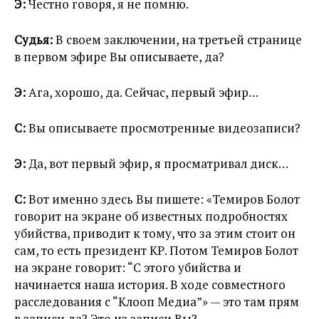
Э:
Честно говоря, я не помню.
Судья:
В своем заключении, на третьей странице
в первом эфире Вы описываете, да?
Э:
Ага, хорошо, да. Сейчас, первый эфир…
С:
Вы описываете просмотренные видеозаписи?
Э:
Да, вот первый эфир, я просматривал диск…
С:
Вот именно здесь Вы пишете: «Темиров Болот
говорит на экране об известных подробностях
убийства, приводит к тому, что за этим стоит он
сам, то есть президент КР. Потом Темиров Болот
на экране говорит: “С этого убийства и
начинается наша история. В ходе совместного
расследования с “Клооп Медиа”» — это там прям
в записи да? Это из записи Вы?