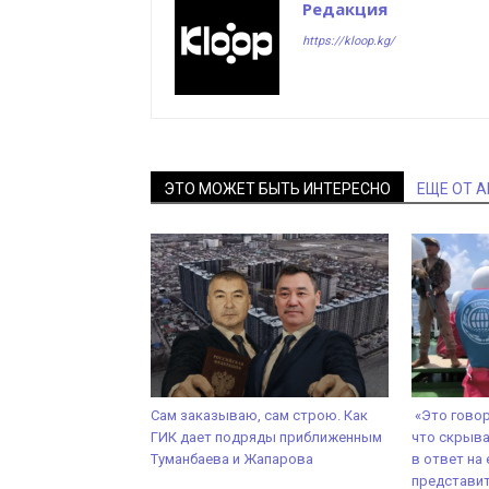
Редакция
https://kloop.kg/
ЭТО МОЖЕТ БЫТЬ ИНТЕРЕСНО
ЕЩЕ ОТ 
Сам заказываю, сам строю. Как
«Это говор
ГИК дает подряды приближенным
что скрыва
Туманбаева и Жапарова
в ответ на 
представит