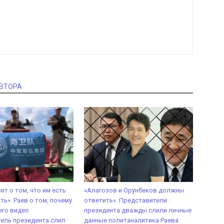
АВТОРА
ит о том, что им есть
«Алагозов и Орунбеков должны
ть». Раев о том, почему
ответить». Представители
его видео
президента дважды слили личные
ель президента слил
данные политаналитика Раева