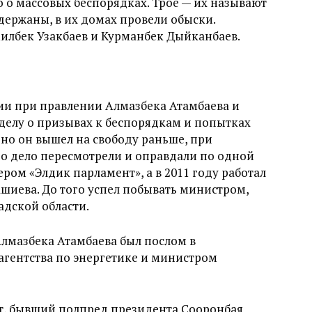
 о массовых беспорядках. Трое — их называют
ержаны, в их домах провели обыски.
илбек Узакбаев и Курманбек Дыйканбаев.
ии при правлении Алмазбека Атамбаева и
делу о призывах к беспорядкам и попытках
т, но он вышел на свободу раньше, при
го дело пересмотрели и оправдали по одной
дером
«Элдик парламент», а в 2011 году работал
шиева. До того успел побывать министром,
адской области.
лмазбека Атамбаева был послом в
сагентства по энергетике и министром
т, бывший полпред президента Сооронбая