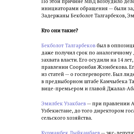
По этой причине МВД возбудило дело
инициаторами обращения — были зад
Задержаны Бекболот Талгарбеков, Эм
Кто они такие?
Бекболот Талгарбеков
был в оппозиц
даже получил срок по аналогичному 
захвата власти. Его осудили на 14 ле
правлении Сооронбая Жээнбекова. Е
из статей — о госперевороте. Был ли
в предвыборном штабе Камчыбека Та
вице-премьером и главой Джалал-Аб
Эмилбек Узакбаев
— при правлении А
Узбекистане, до того директором го
сельского хозяйства.
Курманбек Дыйканбаев
— экс-депута