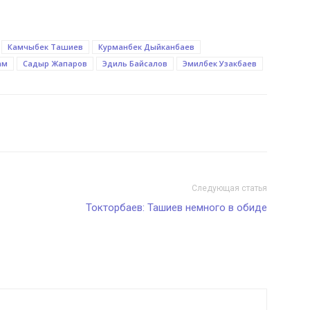
Камчыбек Ташиев
Курманбек Дыйканбаев
ам
Садыр Жапаров
Эдиль Байсалов
Эмилбек Узакбаев
Следующая статья
Токторбаев: Ташиев немного в обиде