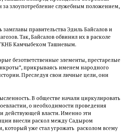
ан за злоупотребление служебным положением,
.
ь замглавы правительства Эдиль Байсалов и
агозов. Так, Байсалов обвинил их в расколе
й ГКНБ Камчыбеком Ташиевым.
рые безответственные элементы, престарелые
банкроты”, прикрываясь именем народного
истории. Преследуя свои личные цели, они
мысленность. В обществе начали циркулировать
оевластии, о необходимости проведения
и действующей власти. Именно эти
иции внесли раскол между Садыром
 который уже стал угрожать расколом всему