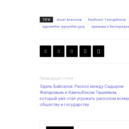
ТЕГИ
Аскат Алагозов
Бекболот Талгарбеков
нурланбек тургунбек уулу
призывы к беспорядк
Предыдущая статья
Эдиль Байсалов: Раскол между Садыром
Жапаровым и Камчыбеком Ташиевым,
который уже стал угрожать расколом всему
обществу и государству