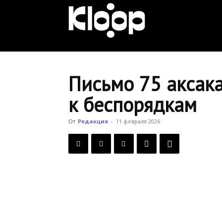
KLOOP.KG
—
Письмо 75 аксака
к беспорядкам
Новости
От
Редакция
-
11 февраля 2026
Кыргызстана