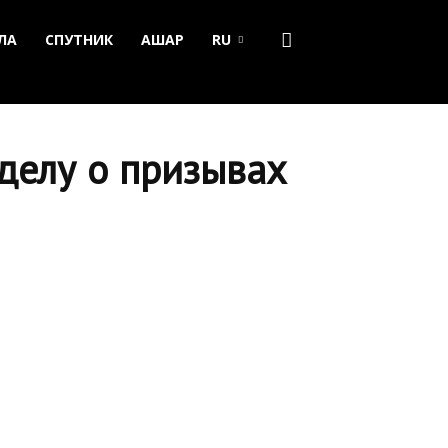
ЛА
СПУТНИК
АШАР
RU
делу о призывах