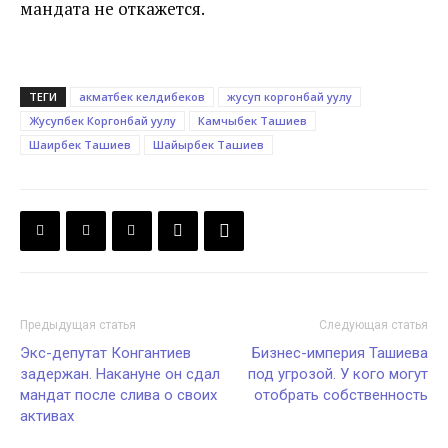
мандата не откажется.
ТЕГИ
акматбек келдибеков
жусуп коргонбай уулу
Жусупбек Коргонбай уулу
Камчыбек Ташиев
Шаирбек Ташиев
Шайырбек Ташиев
Предыдущая статья
Следующая статья
Экс-депутат Конгантиев
Бизнес-империя Ташиева
задержан. Накануне он сдал
под угрозой. У кого могут
мандат после слива о своих
отобрать собственность
активах