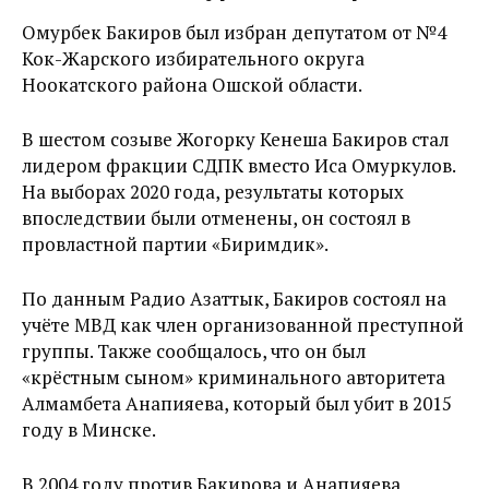
Омурбек Бакиров был избран депутатом от №4
Кок-Жарского избирательного округа
Ноокатского района Ошской области.
В шестом созыве Жогорку Кенеша Бакиров стал
лидером фракции СДПК вместо Иса Омуркулов.
На выборах 2020 года, результаты которых
впоследствии были отменены, он состоял в
провластной партии «Биримдик».
По данным Радио Азаттык, Бакиров состоял на
учёте МВД как член организованной преступной
группы. Также сообщалось, что он был
«крёстным сыном» криминального авторитета
Алмамбета Анапияева, который был убит в 2015
году в Минске.
В 2004 году против Бакирова и Анапияева