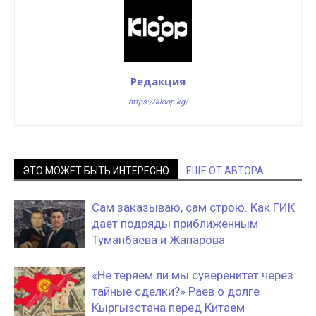
Редакция
https://kloop.kg/
ЭТО МОЖЕТ БЫТЬ ИНТЕРЕСНО
ЕЩЕ ОТ АВТОРА
Сам заказываю, сам строю. Как ГИК
дает подряды приближенным
Туманбаева и Жапарова
«Не теряем ли мы суверенитет через
тайные сделки?» Раев о долге
Кыргызстана перед Китаем