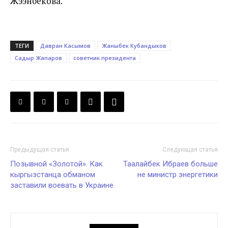
Жээнбекова.
ТЕГИ
Давран Касымов
Жаныбек Кубандыков
Садыр Жапаров
советник президента
Предыдущая статья
Следующая статья
Позывной «Золотой». Как
Таалайбек Ибраев больше
кыргызстанца обманом
не министр энергетики
заставили воевать в Украине