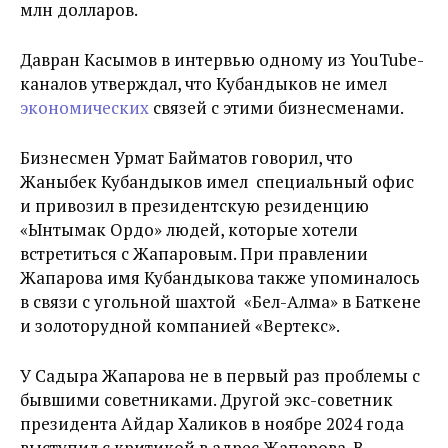
млн долларов.
Давран Касымов в интервью одному из YouTube-
каналов утверждал, что Кубандыков не имел
экономических
связей с этими бизнесменами.
Бизнесмен Урмат Байматов говорил, что
Жаныбек Кубандыков имел специальный офис
и привозил в президентскую резиденцию
«Ынтымак Ордо» людей, которые хотели
встретиться с Жапаровым. При правлении
Жапарова имя Кубандыкова также упоминалось
в связи с угольной шахтой «Бел-Алма» в Баткене
и золоторудной компанией «Вертекс».
У Садыра Жапарова не в первый раз проблемы с
бывшими советниками. Другой экс-советник
президента Айдар Халиков в ноябре 2024 года
выступил с критикой в адрес Жапарова. В