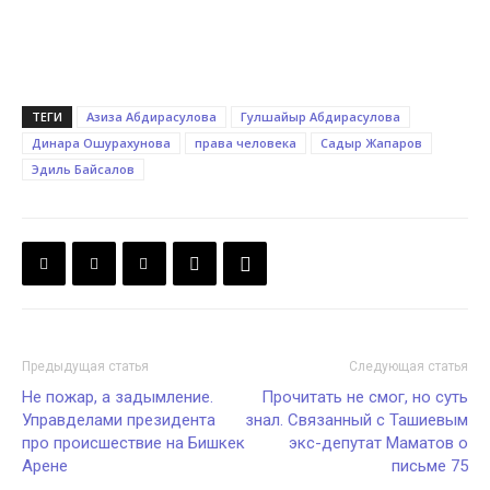
ТЕГИ
Азиза Абдирасулова
Гулшайыр Абдирасулова
Динара Ошурахунова
права человека
Садыр Жапаров
Эдиль Байсалов
Предыдущая статья
Следующая статья
Не пожар, а задымление.
Прочитать не смог, но суть
Управделами президента
знал. Связанный с Ташиевым
про происшествие на Бишкек
экс-депутат Маматов о
Арене
письме 75