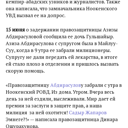
кемпир-абадских узников и журналистов. Также
она написала, что замначальника Ноокенского
УВД вызвал ее на допрос.
15 июня
о задержании правозащитницы Азизы
Абдирасуловой сообщила ее дочь Гульшайыр.
Азиза Абдирасулова с супругом была в
Майлуу-
Суу, когда в 9 утра ее забрали милиционеры.
Супругу не дали передать ей лекарства, в итоге
ей стало плохо в отделении и пришлось вызвать
скорую помощь.
«
Правозащитницу
Абдирасулов
у забрали с утра в
Ноокенский РОВД. Из дома. Утром. Вчера весь
день за ней ездили, выслеживали. Мир дает ей
премии за заслуги в защите прав, а наша
милиция за ней охотится!
Садыр Жапаров
Эмнеге?!
» — написала правозащитница Динара
Ошурахунова.