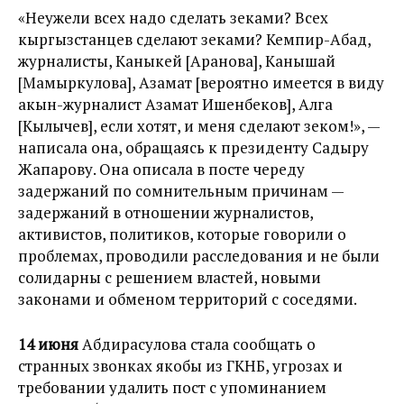
«Неужели всех надо сделать зеками? Всех
кыргызстанцев сделают зеками? Кемпир-Абад,
журналисты, Каныкей [Аранова], Канышай
[Мамыркулова], Азамат [вероятно имеется в виду
акын-журналист Азамат Ишенбеков], Алга
[Кылычев], если хотят, и меня сделают зеком!», —
написала она, обращаясь к президенту Садыру
Жапарову. Она описала в посте череду
задержаний по сомнительным причинам —
задержаний в отношении журналистов,
активистов, политиков, которые говорили о
проблемах, проводили расследования и не были
солидарны с решением властей, новыми
законами и обменом территорий с соседями.
14 июня
Абдирасулова стала сообщать о
странных звонках якобы из ГКНБ, угрозах и
требовании удалить пост с упоминанием