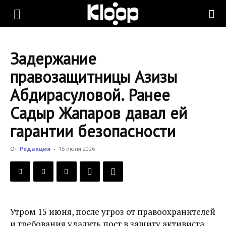
KLOOP.KG
Задержание
—
правозащитницы Азизы
Абдирасуловой. Ранее
Новости
Садыр Жапаров давал ей
гарантии безопасности
Кыргызстана
От
Редакция
-
15 июня 2026
Утром 15 июня, после угроз от правоохранителей
и требования удалить пост в защиту активиста