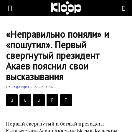
KLOOP.KG
«Неправильно поняли» и
—
«пошутил». Первый
свергнутый президент
Новости
Акаев пояснил свои
высказывания
Кыргызстана
От
Редакция
-
22 июня 2026
Первый свергнутый и беглый президент
Кыргызстана Аскар Акаев на Ыссык-Кульском