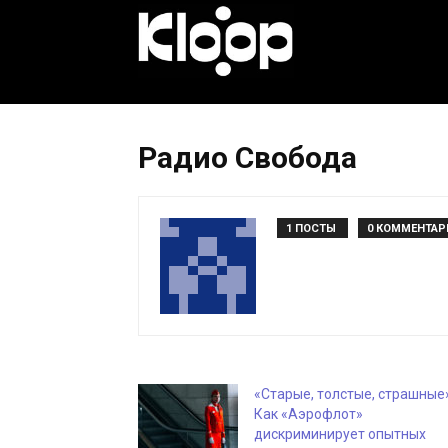
KLOOP.KG
—
Радио Свобода
Новости
1 ПОСТЫ
0 КОММЕНТАР
Кыргызстана
«Старые, толстые, страшные»
Как «Аэрофлот»
дискриминирует опытных