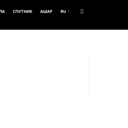
ЛА
СПУТНИК
АШАР
RU