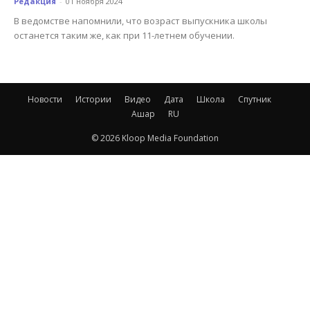
Редакция
-
01 ноября 2024
В ведомстве напомнили, что возраст выпускника школы
останется таким же, как при 11-летнем обучении.
Новости
Истории
Видео
Дата
Школа
Спутник
Ашар
RU
© 2026 Kloop Media Foundation