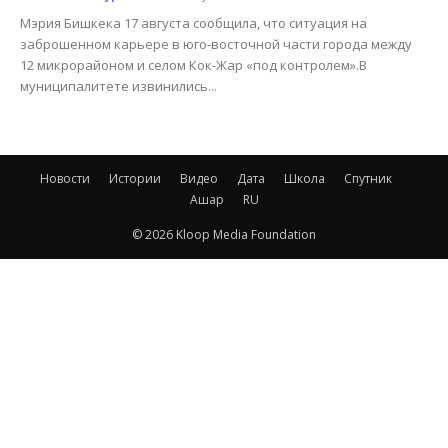
Мэрия Бишкека 17 августа сообщила, что ситуация на
заброшенном карьере в юго-восточной части города между
12 микрорайоном и селом Кок-Жар «под контролем».В
муниципалитете извинились...
Новости
Истории
Видео
Дата
Школа
Спутник
Ашар
RU
© 2026 Kloop Media Foundation