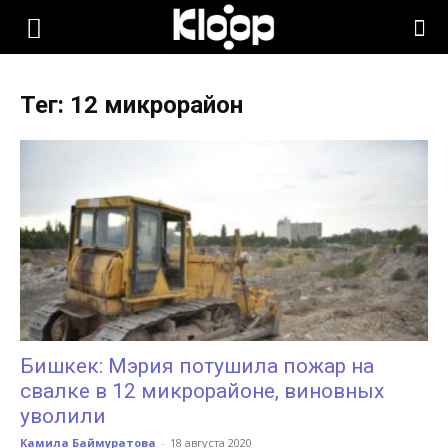
KLOOP.KG
Тег: 12 микрорайон
—
Новости
Кыргызстана
Бишкек: Мэрия потушила пожар на
свалке в 12 микрорайоне, виновных
уволили
Камила Баймуратова
-
18 августа 2020