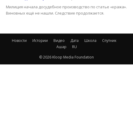
Милиция начала досудебное производство по статье «кража».
Виновных ещё не нашли. Следствие продолжается.
Новости
Истории
Видео
Дата
Школа
Спутник
Ашар
RU
© 2026 Kloop Media Foundation