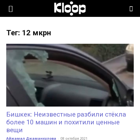
KLOOP.KG
Тег: 12 мкрн
—
Новости
Кыргызстана
Бишкек: Неизвестные разбили стёкла
более 10 машин и похитили ценные
вещи
Айжамал Джаманкулова
-
08 октября 2021