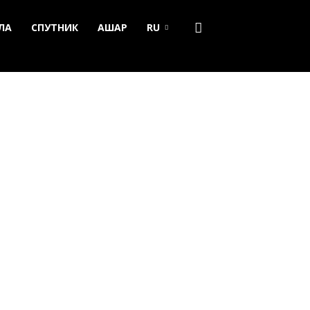
ЛА
СПУТНИК
АШАР
RU