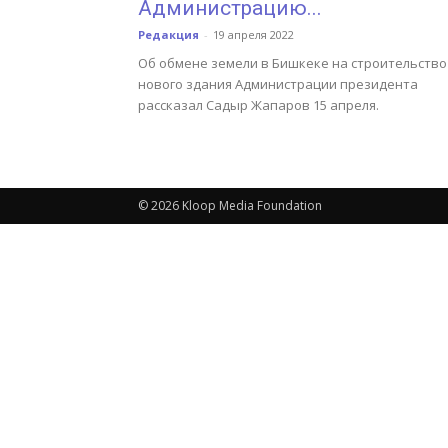
Администрацию...
Редакция
-
19 апреля 2022
Об обмене земели в Бишкеке на строительство
нового здания Администрации президента
рассказал Садыр Жапаров 15 апреля.
© 2026 Kloop Media Foundation