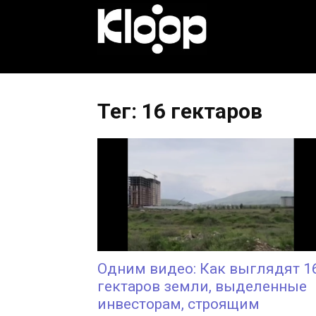
KLOOP.KG
—
Тег: 16 гектаров
Новости
Кыргызстана
Одним видео: Как выглядят 1
гектаров земли, выделенные
инвесторам, строящим