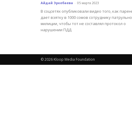
Айдай Эркебаева
-
05 марта 2023
В соцсетях опубликовали видео того, как парен
дает взятку в 1000 сомов сотруднику патрульн
милиции, чтобы тот не составлял протокол о
нарушении ПДД.
© 2026 Kloop Media Foundation