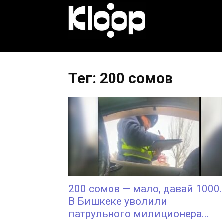
KLOOP.KG
—
Тег: 200 сомов
Новости
Кыргызстана
200 сомов — мало, давай 1000.
В Бишкеке уволили
патрульного милиционера...