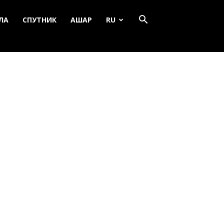
ЛА
СПУТНИК
АШАР
RU