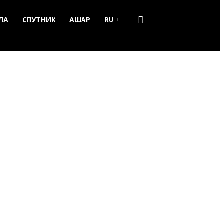
ЛА
СПУТНИК
АШАР
RU