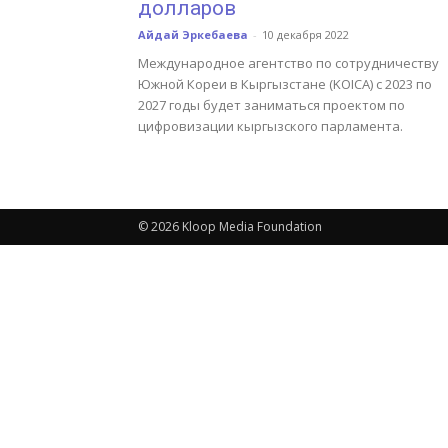
долларов
Айдай Эркебаева
-
10 декабря 2022
Международное агентство по сотрудничеству
Южной Кореи в Кыргызстане (KOICA) с 2023 по
2027 годы будет заниматься проектом по
цифровизации кыргызского парламента.
© 2026 Kloop Media Foundation