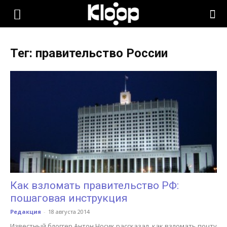
KLOOP.KG
Тег: правительство России
—
Новости
Кыргызстана
Как взломать правительство РФ:
пошаговая инструкция
Редакция
-
18 августа 2014
Известный блоггер Антон Носик рассказал, как взломать почту