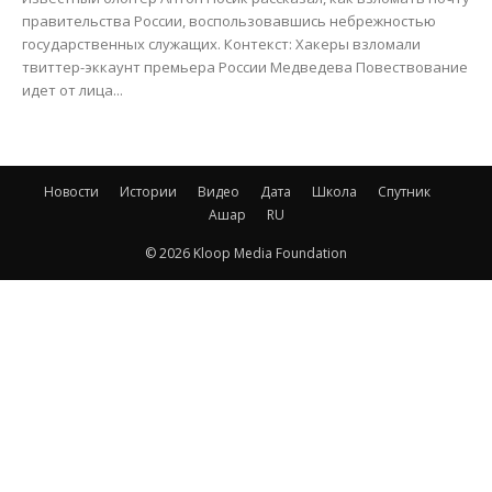
правительства России, воспользовавшись небрежностью
государственных служащих. Контекст: Хакеры взломали
твиттер-эккаунт премьера России Медведева Повествование
идет от лица...
Новости
Истории
Видео
Дата
Школа
Спутник
Ашар
RU
© 2026 Kloop Media Foundation