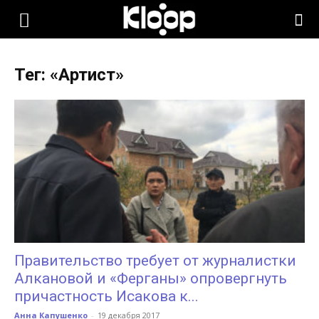
KLOOP.KG
Тег: «Артист»
—
Новости
Кыргызстана
Правительство требует от журналистки
Алкановой и «Ферганы» опровергнуть
причастность Исакова к...
Анна Капушенко
-
19 декабря 2017